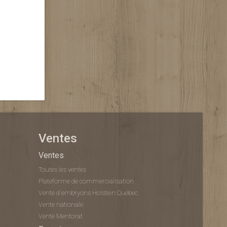
Ventes
Ventes
Toutes les ventes
Plateforme de commercialisation
Vente d'embryons Holstein Québec
Vente nationale
Vente Mentorat