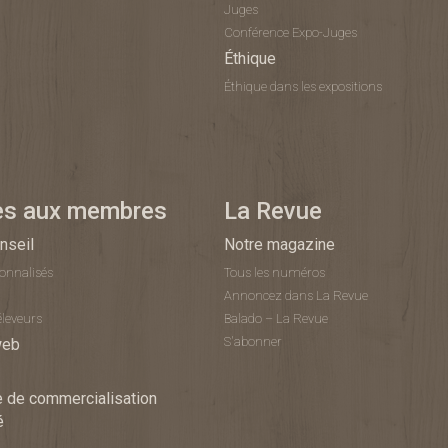
Juges
Conférence Expo-Juges
Éthique
Éthique dans les expositions
es aux membres
La Revue
nseil
Notre magazine
sonnalisés
Tous les numéros
Annoncez dans La Revue
éleveurs
Balado – La Revue
S'abonner
web
 de commercialisation
é