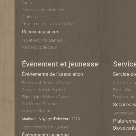
Équipe
Conseil d'administration
Clubs Holstein
Travailler chez Holstein Québec
Reconnaissances
Prix et reconnaissances
Vache coup de coeur
Événement et jeunesse
Servic
Événements de l'association
Service-co
Événements Holstein Québec
Conseils per
Congrès Holstein Québec
Formation
Pique-nique Holstein Québec
Services aux 
Conférence Expo-Juges
Services 
Voyage d'éleveurs
Services web
Madison - Voyage d'éleveurs 2023
Plateforme
Expo-printemps du Québec
Biosécurit
Événements jeunesse