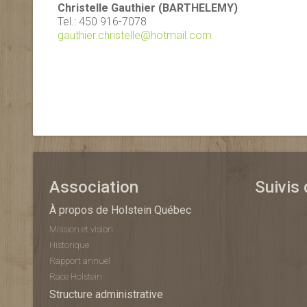
Christelle Gauthier (BARTHELEMY)
Tel.: 450 916-7078
gauthier.christelle@hotmail.com
Association
Suivis
À propos de Holstein Québec
Mission et vision
Historique
Rapport annuel
Race Holstein
Structure administrative