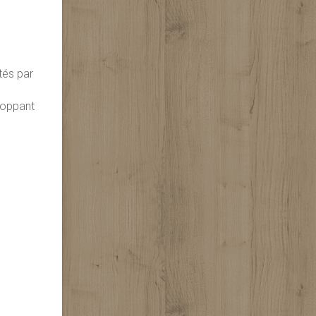
tés par
eloppant