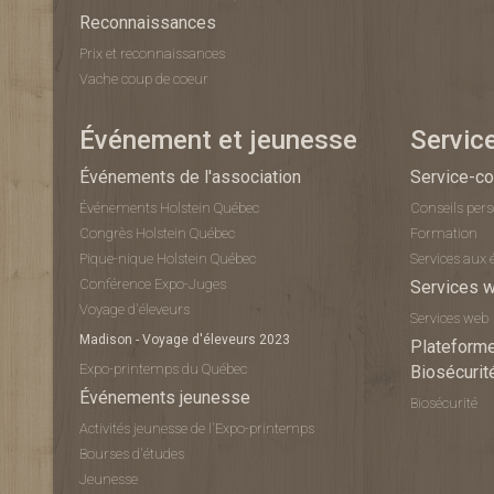
Reconnaissances
Prix et reconnaissances
Vache coup de coeur
Événement et jeunesse
Servic
Événements de l'association
Service-co
Événements Holstein Québec
Conseils per
Congrès Holstein Québec
Formation
Pique-nique Holstein Québec
Services aux 
Conférence Expo-Juges
Services 
Voyage d'éleveurs
Services web
Madison - Voyage d'éleveurs 2023
Plateforme
Expo-printemps du Québec
Biosécurit
Événements jeunesse
Biosécurité
Activités jeunesse de l'Expo-printemps
Bourses d'études
Jeunesse