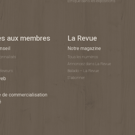
Éthique dans les expositions
es aux membres
La Revue
nseil
Notre magazine
sonnalisés
Tous les numéros
Annoncez dans La Revue
éleveurs
Balado – La Revue
S'abonner
web
 de commercialisation
é