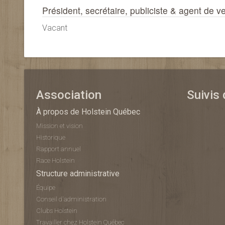
Président, secrétaire, publiciste & agent de v
Vacant
Association
Suivis
À propos de Holstein Québec
Mission et vision
Historique
Rapport annuel
Race Holstein
Structure administrative
Équipe
Conseil d'administration
Clubs Holstein
Travailler chez Holstein Québec