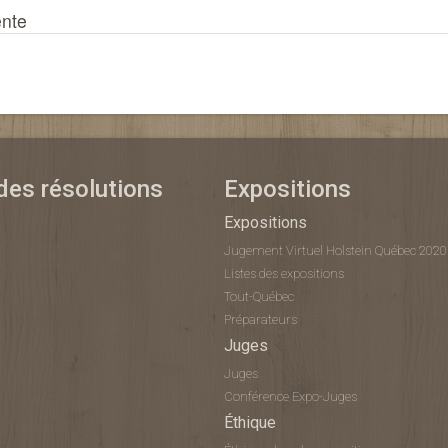
ente
 des résolutions
Expositions
Expositions
Jugement Virtuel Holstein Québec 2020
Listes des expositions
Tout-Québec
Préparateurs
Juges
Juges
Conférence Expo-Juges
Éthique