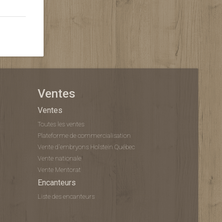
Ventes
Ventes
Toutes les ventes
Plateforme de commercialisation
Vente d'embryons Holstein Québec
Vente nationale
Vente Mentorat
Encanteurs
Liste des encanteurs