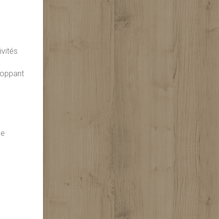
ivités
eloppant
se