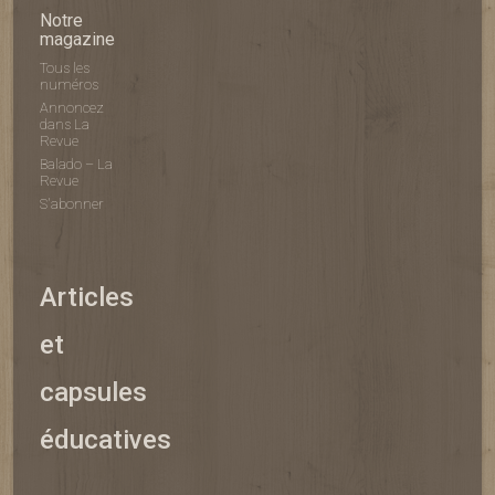
Notre
magazine
Tous les
numéros
Annoncez
dans La
Revue
Balado – La
Revue
S'abonner
Articles
et
capsules
éducatives