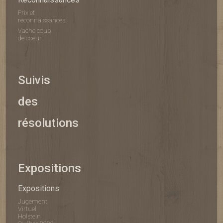
Prix et
reconnaissances
Vache coup
de coeur
Suivis
des
résolutions
Expositions
Expositions
Jugement
Virtuel
Holstein