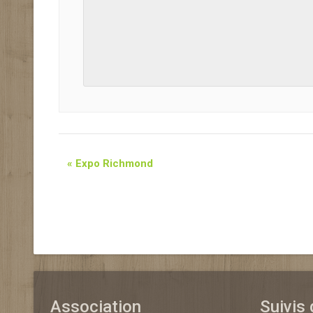
«
Expo Richmond
Association
Suivis