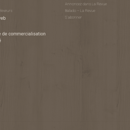
Annoncez dans La Revue
éleveurs
Balado – La Revue
S'abonner
web
 de commercialisation
é