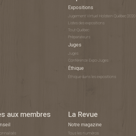
Expositions
Jugement Virtuel Holstein Québec 2020
Listes des expositions
Tout-Québec
Préparateurs
Juges
Juges
Conférence Expo-Juges
Éthique
Éthique dans les expositions
es aux membres
La Revue
nseil
Notre magazine
sonnalisés
Tous les numéros