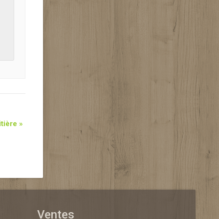
itière
»
Ventes