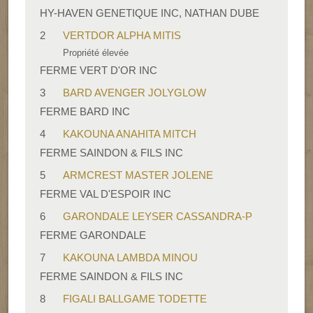
HY-HAVEN GENETIQUE INC, NATHAN DUBE
2
VERTDOR ALPHA MITIS
Propriété élevée
FERME VERT D'OR INC
3
BARD AVENGER JOLYGLOW
FERME BARD INC
4
KAKOUNA ANAHITA MITCH
FERME SAINDON & FILS INC
5
ARMCREST MASTER JOLENE
FERME VAL D'ESPOIR INC
6
GARONDALE LEYSER CASSANDRA-P
FERME GARONDALE
7
KAKOUNA LAMBDA MINOU
FERME SAINDON & FILS INC
8
FIGALI BALLGAME TODETTE