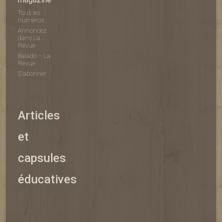
Tous les
numéros
Annoncez
dans La
Revue
Balado – La
Revue
S'abonner
Articles
et
capsules
éducatives