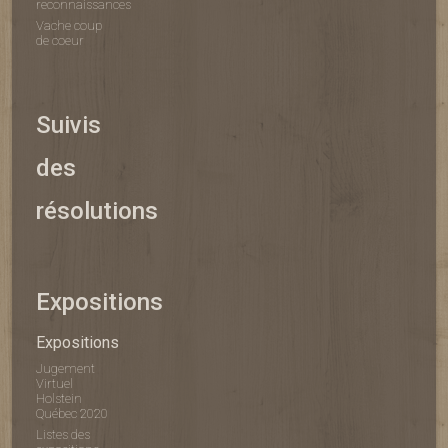
reconnaissances
Vache coup
de coeur
Suivis
des
résolutions
Expositions
Expositions
Jugement
Virtuel
Holstein
Québec 2020
Listes des