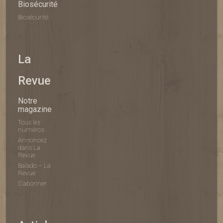
Biosécurité
Biosécurité
La
Revue
Notre
magazine
Tous les
numéros
Annoncez
dans La
Revue
Balado – La
Revue
S'abonner