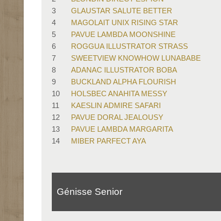
3
GLAUSTAR SALUTE BETTER
4
MAGOLAIT UNIX RISING STAR
5
PAVUE LAMBDA MOONSHINE
6
ROGGUA ILLUSTRATOR STRASS
7
SWEETVIEW KNOWHOW LUNABABE
8
ADANAC ILLUSTRATOR BOBA
9
BUCKLAND ALPHA FLOURISH
10
HOLSBEC ANAHITA MESSY
11
KAESLIN ADMIRE SAFARI
12
PAVUE DORAL JEALOUSY
13
PAVUE LAMBDA MARGARITA
14
MIBER PARFECT AYA
Génisse Senior