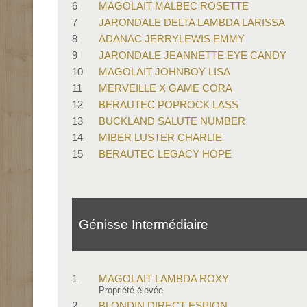
6
MAGOLAIT MALBEC ROSETTE
7
JARONDALE DELTA LAMBDA LARISSA
8
ADANAC JERRYLEWIS EMMY
9
JARONDALE JEANNETTE EYE CANDY
10
MAGOLAIT JOHNBOY LISA
11
MERVEILLE X GAME CORA
12
BERAUTEC POPROCK LASS
13
BUCKLAND SALUTE NUMBER
14
MIBER LUSTER CHARLIE
15
BERAUTEC LEGACY HOPE
Génisse Intermédiaire
1
MAGOLAIT LAMBDA ROXY
Propriété élevée
2
BLONDIN DIRECT ESPION