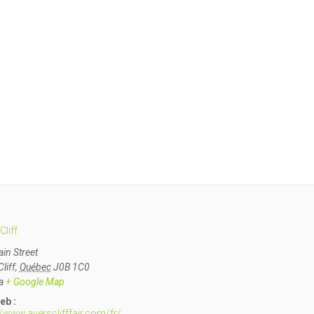
Cliff
in Street
Cliff
,
Québec
J0B 1C0
a
+ Google Map
eb :
//www.ayersclifffair.com/fr/