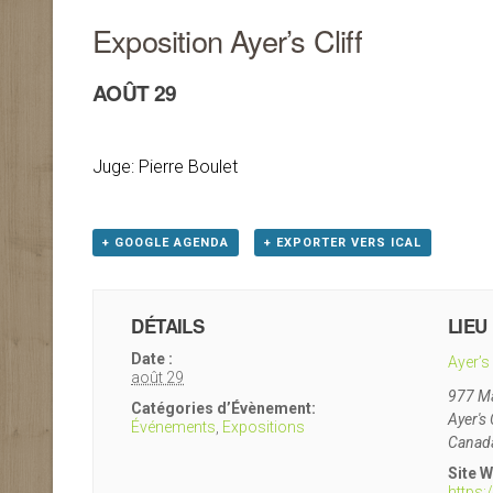
Exposition Ayer’s Cliff
AOÛT 29
Juge: Pierre Boulet
+ GOOGLE AGENDA
+ EXPORTER VERS ICAL
DÉTAILS
LIEU
Date :
Ayer’s 
août 29
977 Ma
Catégories d’Évènement:
Ayer's 
Événements
,
Expositions
Canad
Site W
https: