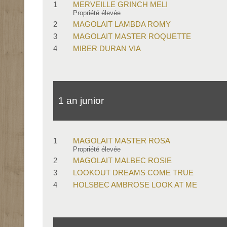
1
MERVEILLE GRINCH MELI
Propriété élevée
2
MAGOLAIT LAMBDA ROMY
3
MAGOLAIT MASTER ROQUETTE
4
MIBER DURAN VIA
1 an junior
1
MAGOLAIT MASTER ROSA
Propriété élevée
2
MAGOLAIT MALBEC ROSIE
3
LOOKOUT DREAMS COME TRUE
4
HOLSBEC AMBROSE LOOK AT ME