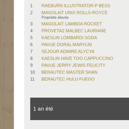
1
RAEBURN ILLUSTRATOR-P BESS
2
MAGOLAIT UNIX ROLLS-ROYCE
Propriété élevée
3
MAGOLAIT LAMBDA ROCKET
4
PROVETAZ MALBEC LAURIANE
5
KAESLIN LOMBARDI SODA
6
PAVUE DORAL MARYLIN
7
SEJOUR ADMIRE ALYCYA
8
KAESLIN HAVE TOO CAPPUCCINO
9
PAVUE JERRY JEWIS FELICITY
10
BERAUTEC MASTER SHAN
11
BERAUTEC HULU FUEGO
1 an été