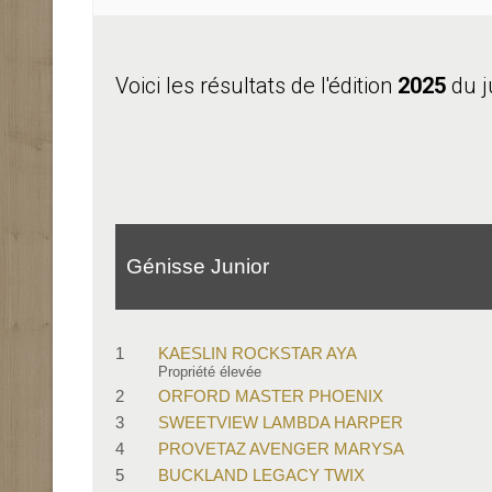
Voici les résultats de l'édition
2025
du j
Génisse Junior
1
KAESLIN ROCKSTAR AYA
Propriété élevée
2
ORFORD MASTER PHOENIX
3
SWEETVIEW LAMBDA HARPER
4
PROVETAZ AVENGER MARYSA
5
BUCKLAND LEGACY TWIX