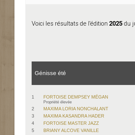
Voici les résultats de l'édition
2025
du j
Génisse été
1
FORTOISE DEMPSEY MÉGAN
Propriété élevée
2
MAXIMA LORIA NONCHALANT
3
MAXIMA KASANDRA HADER
4
FORTOISE MASTER JAZZ
5
BRIANY ALCOVE VANILLE