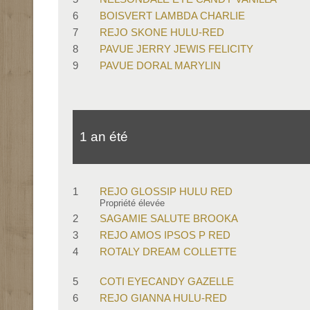
6
BOISVERT LAMBDA CHARLIE
7
REJO SKONE HULU-RED
8
PAVUE JERRY JEWIS FELICITY
9
PAVUE DORAL MARYLIN
1 an été
1
REJO GLOSSIP HULU RED
Propriété élevée
2
SAGAMIE SALUTE BROOKA
3
REJO AMOS IPSOS P RED
4
ROTALY DREAM COLLETTE
5
COTI EYECANDY GAZELLE
6
REJO GIANNA HULU-RED