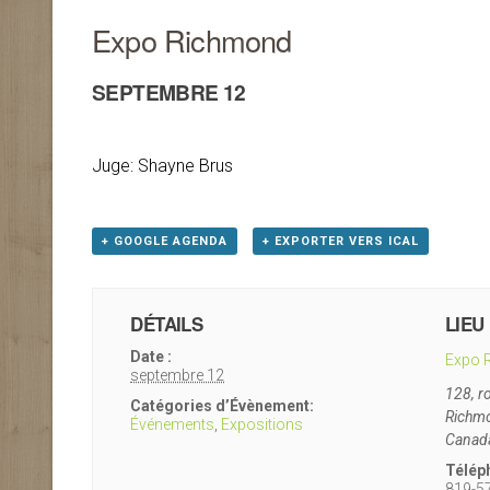
Expo Richmond
SEPTEMBRE 12
Juge: Shayne Brus
+ GOOGLE AGENDA
+ EXPORTER VERS ICAL
DÉTAILS
LIEU
Date :
Expo 
septembre 12
128, r
Catégories d’Évènement:
Richm
Événements
,
Expositions
Canad
Télép
819-5