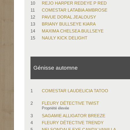
10
REJO HARPER REDEYE P RED
11
COMESTAR LATABIA AMBROSE
12
PAVUE DORAL JEALOUSY
13
BRIANY BULLSEYE KIARA
14
MAXIMA CHELSEA BULLSEYE
15
NAULY KICK DELIGHT
Génisse automne
1
COMESTAR LAUDELICIA TATOO
2
FLEURY DÉTECTIVE TWIST
Propriété élevée
3
SAGAMIE ALLIGATOR BREEZE
4
FLEURY DÉTECTIVE TRENDY
5
NELSONDALE EYE CANDY VANILLA