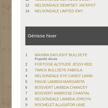
13
NELSONDALE DEMPSEY JACKPOT
14
NELSONDALE LIMITED EMY
Génisse hiver
1
MAXIMA DAYLIGHT BULLSEYE
Propriété élevée
2
FORTOISE ALTITUDE JESSY-RED
3
TIMICK BULLSEYE FABIOLA
4
NELSONDALE EYE CANDY LIANN
5
PAVUE LAMBDA MARGARITA
6
BOISVERT LAMBDA CHANCEY
7
BOISVERT AMBROSE CHANTAL
8
NELSONDALE LAMBDA JORDYN
9
ROCHELET ALLIGATOR LINIE