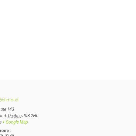
Richmond
oute 143
ond
,
Québec
J0B 2H0
a
+ Google Map
hone :
78-9288