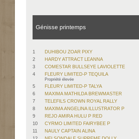
Génisse printemps
1
DUHIBOU ZOAR PIXY
2
HARDY ATTRACT LEANNA
3
COMESTAR BULLSEYE LAVIOLETTE
4
FLEURY LIMITED-P TEQUILA
Propriété élevée
5
FLEURY LIMITED-P TALYA
6
MAXIMA MATHILDA BREWMASTER
7
TELEFILS CROWN ROYAL RALLY
8
MAXIMA ANGELINA ILLUSTRATOR P
9
REJO AMIRA HULU P RED
10
CYRMO LIMITED FAIRYBEE P
11
NAULY CAPTAIN ALINA
12
NELSONDALE SUPREME DOLLY