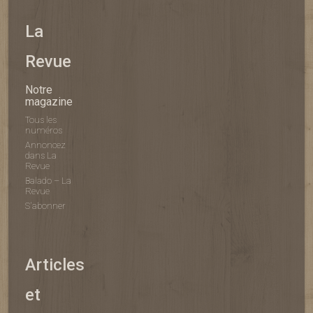
La
Revue
Notre
magazine
Tous les
numéros
Annoncez
dans La
Revue
Balado – La
Revue
S'abonner
Articles
et