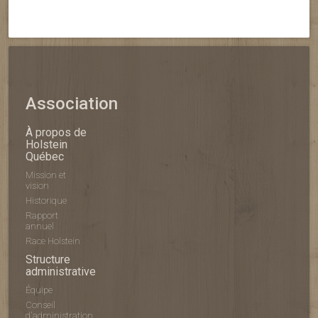
Association
À propos de
Holstein
Québec
Mission et
vision
Historique
Rapport
annuel
Race Holstein
Structure
administrative
Équipe
Conseil
d'administration