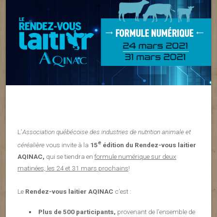
L’
Association québécoise des industries de nutrition animale et
e
céréalière
vous invite à la
15
édition du Rendez-vous laitier
AQINAC,
qui se tiendra en
formule numérique sur deux
matinées, les 24 et 31 mars prochains
!
Le
Rendez-vous laitier AQINAC
c’est :
Plus de 500 participants,
provenant de l’ensemble de