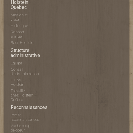
Holstein
Québec
Mission et
vision
Historique
Rapport
annuel
Race Holstein
Structure
administrative
Équipe
Conseil
d'administration
Clubs
Holstein
Travailler
chez Holstein
Québec
Reconnaissances
Prix et
reconnaissances
Vache coup
de coeur