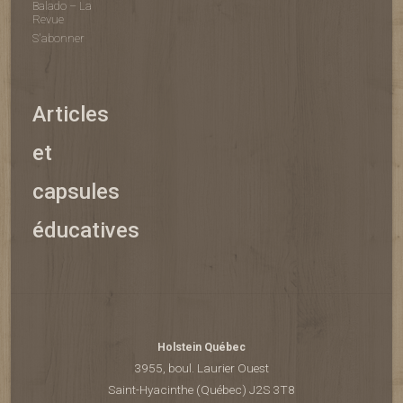
Balado – La
Revue
S'abonner
Articles
et
capsules
éducatives
Holstein Québec
3955, boul. Laurier Ouest
Saint-Hyacinthe (Québec) J2S 3T8