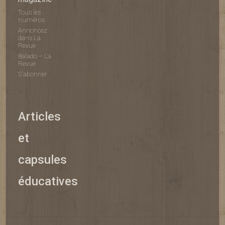
Tous les
numéros
Annoncez
dans La
Revue
Balado – La
Revue
S'abonner
Articles
et
capsules
éducatives